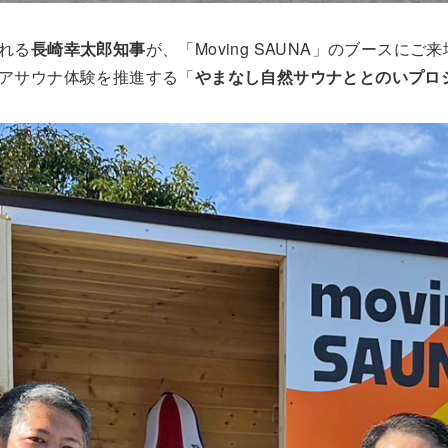
れる
長崎幸太郎知事
が、「Moving SAUNA」のブースに
アサウナ体験を推進する「
やまなし自然サウナととのいプロ